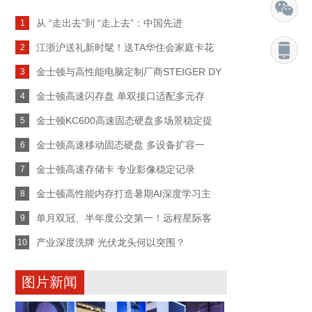
从 “走出去”到 “走上去”：中国先进
1
江浙沪送礼新时髦！送TA华住会家庭卡花
2
金士顿与高性能电脑定制厂商STEIGER DY
3
金士顿高速闪存盘 单双接口适配多元存
4
金士顿KC600高速固态硬盘多场景稳定提
5
金士顿高速移动固态硬盘 多设备扩容一
6
金士顿高速存储卡 专业影像稳定记录
7
金士顿高性能内存打造暑期AI深度学习主
8
单月双冠、半年度公交第一！远程星际客
9
产业深度洗牌 光伏龙头何以突围？
10
图片新闻