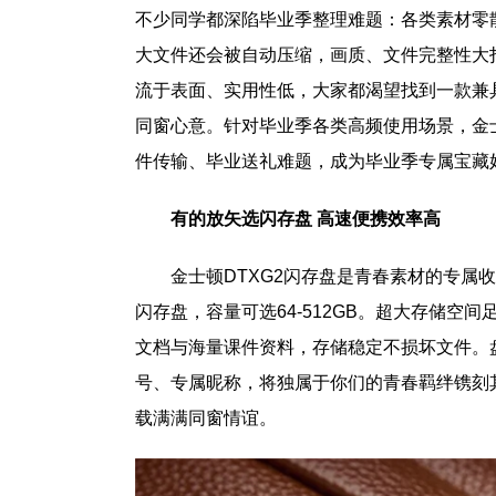
不少同学都深陷毕业季整理难题：各类素材零
大文件还会被自动压缩，画质、文件完整性大
流于表面、实用性低，大家都渴望找到一款兼
同窗心意。针对毕业季各类高频使用场景，金
件传输、毕业送礼难题，成为毕业季专属宝藏
有的放矢选闪
存
盘 高速便携效率高
金士顿DTXG2闪存盘是青春素材的专属收纳仓
闪存盘，容量可选64-512GB。超大存储
文档与海量课件资料，存储稳定不损坏文件。
号、专属昵称，将独属于你们的青春羁绊镌刻
载满满同窗情谊。