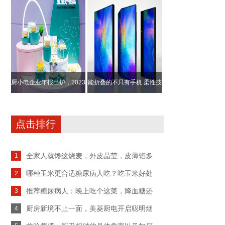
内空气保驾护
发布，开启健
厨小电企业年报出炉，2023
能折叠的不只有手机 柔性技
年表现如何？
术吸引更多
点击排行
全家人就馋这烧麦，外皮晶莹，皮薄馅多
1
哪种玉米更合适糖尿病人吃？吃玉米好处
2
推荐糖尿病人：晚上吃个这菜，降血糖还
3
厨房新境不止一面，美菱厨电开启聪明烟
4