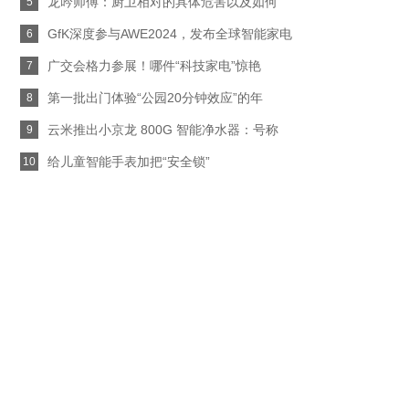
龙吟师傅：厨卫相对的具体危害以及如何
5
GfK深度参与AWE2024，发布全球智能家电
6
广交会格力参展！哪件“科技家电”惊艳
7
第一批出门体验“公园20分钟效应”的年
8
云米推出小京龙 800G 智能净水器：号称
9
给儿童智能手表加把“安全锁”
10