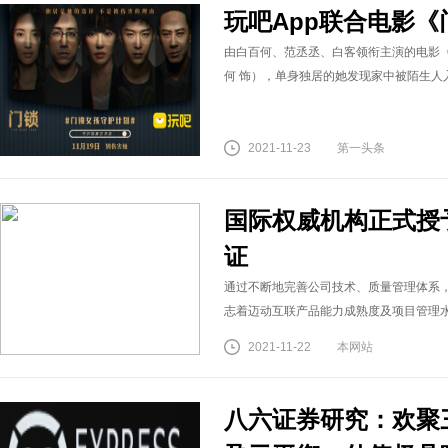
玩吧App联合电影
由白百何、范丞丞、白客领衔主演的电影
何 饰），单身独居的她发现家中被陌生人
2021-11-23
第一头条
国际权威机构正式授
证
通过不断地完善公司技术、质量管理体系，
志着迈动互联产品能力成熟度及项目管理
2021-11-22
本网站
八六证券研究：欢聚