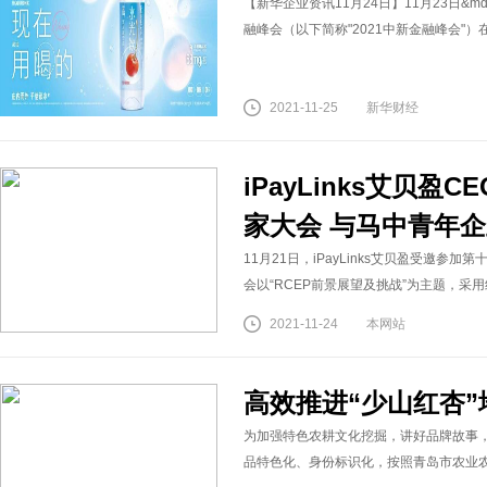
【新华企业资讯11月24日】11月23日&m
融峰会（以下简称"2021中新金融峰会"）
2021-11-25
新华财经
iPayLinks艾贝
家大会 与马中青年
11月21日，iPayLinks艾贝盈受邀
会以“RCEP前景展望及挑战”为主题，采
2021-11-24
本网站
高效推进“少山红杏”
为加强特色农耕文化挖掘，讲好品牌故事
品特色化、身份标识化，按照青岛市农业