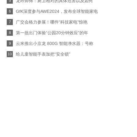
龙吟师傅：厨卫相对的具体危害以及如何
5
GfK深度参与AWE2024，发布全球智能家电
6
广交会格力参展！哪件“科技家电”惊艳
7
第一批出门体验“公园20分钟效应”的年
8
云米推出小京龙 800G 智能净水器：号称
9
给儿童智能手表加把“安全锁”
10