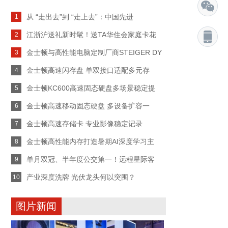
从 “走出去”到 “走上去”：中国先进
1
江浙沪送礼新时髦！送TA华住会家庭卡花
2
金士顿与高性能电脑定制厂商STEIGER DY
3
金士顿高速闪存盘 单双接口适配多元存
4
金士顿KC600高速固态硬盘多场景稳定提
5
金士顿高速移动固态硬盘 多设备扩容一
6
金士顿高速存储卡 专业影像稳定记录
7
金士顿高性能内存打造暑期AI深度学习主
8
单月双冠、半年度公交第一！远程星际客
9
产业深度洗牌 光伏龙头何以突围？
10
图片新闻