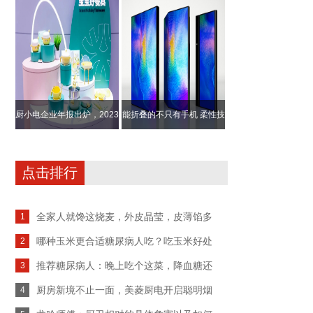
内空气保驾护
发布，开启健
厨小电企业年报出炉，2023
能折叠的不只有手机 柔性技
年表现如何？
术吸引更多
点击排行
全家人就馋这烧麦，外皮晶莹，皮薄馅多
1
哪种玉米更合适糖尿病人吃？吃玉米好处
2
推荐糖尿病人：晚上吃个这菜，降血糖还
3
厨房新境不止一面，美菱厨电开启聪明烟
4