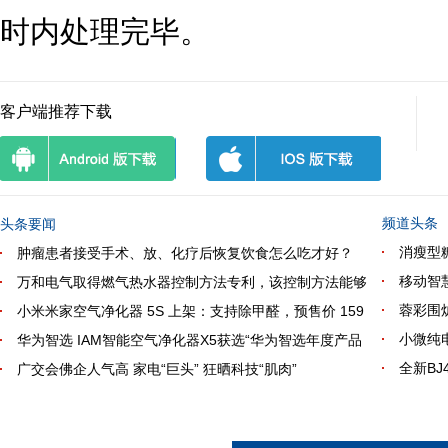
时内处理完毕。
客户端推荐下载
频道头条
头条要闻
消瘦型
肿瘤患者接受手术、放、化疗后恢复饮食怎么吃才好？
移动智
万和电气取得燃气热水器控制方法专利，该控制方法能够
蓉彩围炉
小米米家空气净化器 5S 上架：支持除甲醛，预售价 159
小微纯
华为智选 IAM智能空气净化器X5获选“华为智选年度产品
全新B
广交会佛企人气高 家电“巨头” 狂晒科技“肌肉”