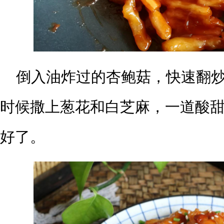
倒入油炸过的杏鲍菇，快速翻
时候撒上葱花和白芝麻，一道酸
好了。