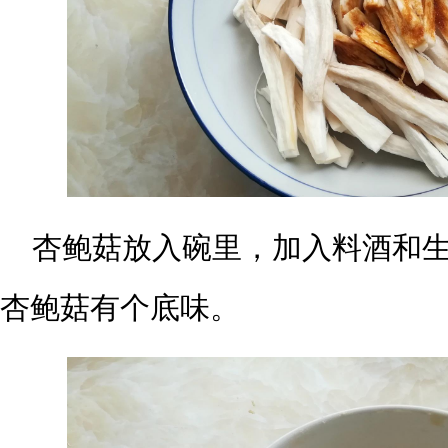
杏鲍菇放入碗里，加入料酒和生
杏鲍菇有个底味。