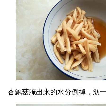
杏鲍菇腌出来的水分倒掉，沥