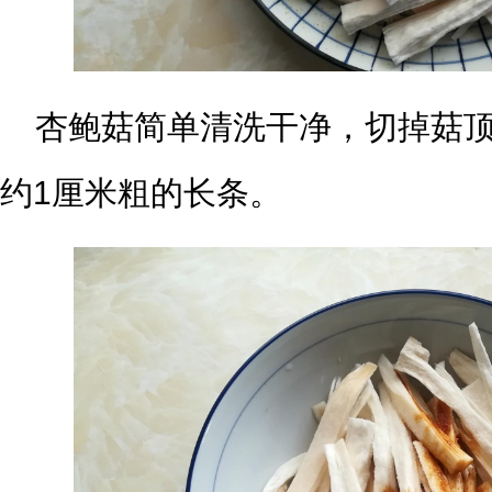
杏鲍菇简单清洗干净，切掉菇
约1厘米粗的长条。