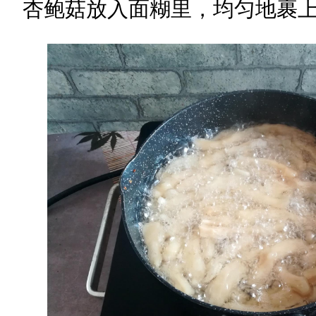
杏鲍菇放入面糊里，均匀地裹