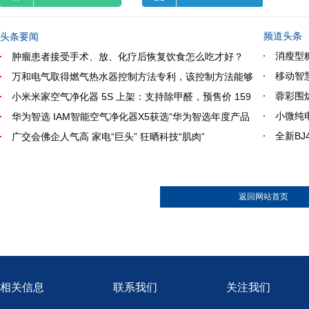
频道头条
头条要闻
消瘦型
肿瘤患者接受手术、放、化疗后恢复饮食怎么吃才好？
移动智
万和电气取得燃气热水器控制方法专利，该控制方法能够
蓉彩围炉
小米米家空气净化器 5S 上架：支持除甲醛，预售价 159
小微纯
华为智选 IAM智能空气净化器X5获选“华为智选年度产品
全新B
广交会佛企人气高 家电“巨头” 狂晒科技“肌肉”
返回网站首页
相关信息
联系我们
关注我们