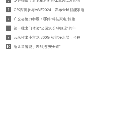
龙吟师傅：厨卫相对的具体危害以及如何
5
GfK深度参与AWE2024，发布全球智能家电
6
广交会格力参展！哪件“科技家电”惊艳
7
第一批出门体验“公园20分钟效应”的年
8
云米推出小京龙 800G 智能净水器：号称
9
给儿童智能手表加把“安全锁”
10