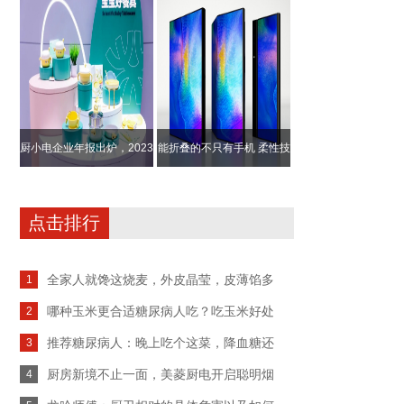
内空气保驾护
发布，开启健
厨小电企业年报出炉，2023
能折叠的不只有手机 柔性技
年表现如何？
术吸引更多
点击排行
全家人就馋这烧麦，外皮晶莹，皮薄馅多
1
哪种玉米更合适糖尿病人吃？吃玉米好处
2
推荐糖尿病人：晚上吃个这菜，降血糖还
3
厨房新境不止一面，美菱厨电开启聪明烟
4