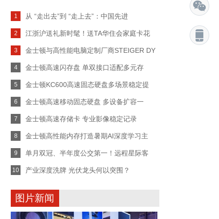
从 “走出去”到 “走上去”：中国先进
1
江浙沪送礼新时髦！送TA华住会家庭卡花
2
金士顿与高性能电脑定制厂商STEIGER DY
3
金士顿高速闪存盘 单双接口适配多元存
4
金士顿KC600高速固态硬盘多场景稳定提
5
金士顿高速移动固态硬盘 多设备扩容一
6
金士顿高速存储卡 专业影像稳定记录
7
金士顿高性能内存打造暑期AI深度学习主
8
单月双冠、半年度公交第一！远程星际客
9
产业深度洗牌 光伏龙头何以突围？
10
图片新闻