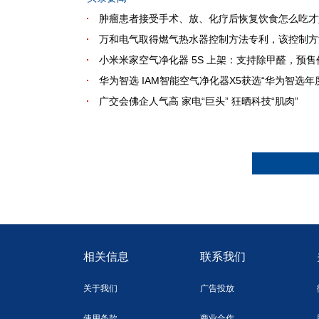
肿瘤患者接受手术、放、化疗后恢复饮食怎么吃才
万和电气取得燃气热水器控制方法专利，该控制方
小米米家空气净化器 5S 上架：支持除甲醛，预售价
华为智选 IAM智能空气净化器X5获选“华为智选年
广交会佛企人气高 家电“巨头” 狂晒科技“肌肉”
相关信息
联系我们
关于我们
广告投放
使用条款
商业合作