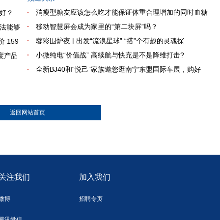
消瘦型糖友应该怎么吃才能保证体重合理增加的同时血糖
好？
移动智慧屏会成为家里的“第二块屏”吗？
法能够
蓉彩围炉夜 | 出发“流浪星球” “搭”个有趣的灵魂探
 159
小微纯电“价值战” 高续航与快充是不是降维打击?
度产品
全新BJ40和“悦己”家族邀您逛南宁东盟国际车展，购好
返回网站首页
关注我们
加入我们
微博
招聘专页
腾讯微信