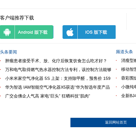
客户端推荐下载
频道头条
头条要闻
消瘦型
肿瘤患者接受手术、放、化疗后恢复饮食怎么吃才好？
移动智
万和电气取得燃气热水器控制方法专利，该控制方法能够
蓉彩围炉
小米米家空气净化器 5S 上架：支持除甲醛，预售价 159
小微纯
华为智选 IAM智能空气净化器X5获选“华为智选年度产品
全新B
广交会佛企人气高 家电“巨头” 狂晒科技“肌肉”
返回网站首页