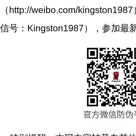
（http://weibo.com/kingst
信号：Kingston1987），参